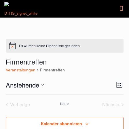
Es wurden keine Ergebnisse gefunden.
Hinweis
Firmentreffen
Veranstaltungen
Firmentreffen
Anstehende
Ansic
Veran
Liste
Ansic
Navig
Datum
Navig
wählen.
Vorherige
Heute
Nächste
Veranstaltungen
Veransta
Kalender abonnieren