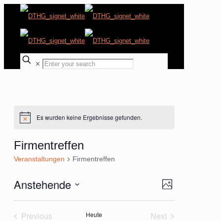
✕
Es wurden keine Ergebnisse gefunden.
Hinweis
Firmentreffen
Veranstaltungen
Firmentreffen
Anstehende
Ansichten-
Veranstaltung
Photo
Ansichten-
Navigation
Select
Navigation
List
date.
Previous
Heute
Next
of