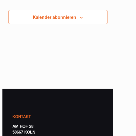
Veranstaltungen
Veranstaltungen
events
in
Kalender abonnieren
Photo
View
KONTAKT
AM HOF 28
50667 KÖLN