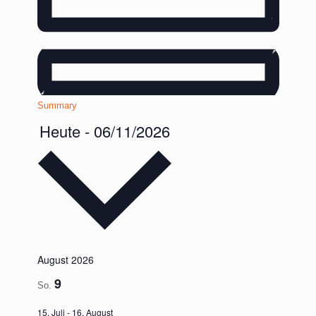
Summary
Heute
-
06/11/2026
Datum
August 2026
wählen.
9
So.
15. Juli
-
16. August