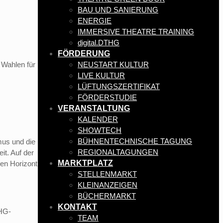
BAU UND SANIERUNG
ENERGIE
IMMERSIVE THEATRE TRAINING
digital.DTHG
FÖRDERUNG
NEUSTART KULTUR
 Wahlen für
LIVE KULTUR
LÜFTUNGSZERTIFIKAT
FÖRDERSTUDIE
VERANSTALTUNG
KALENDER
SHOWTECH
BÜHNENTECHNISCHE TAGUNG
mus und die
REGIONALTAGUNGEN
it. Auf der
MARKTPLATZ
hen Horizont
STELLENMARKT
KLEINANZEIGEN
BÜCHERMARKT
KONTAKT
HG-
TEAM