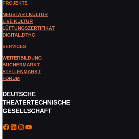
PROJEKTE
NEUSTART KULTUR
LIVE KULTUR
LÜFTUNGSZERTIFIKAT
DIGITAL.DTHG
SERVICES
WEITERBILDUNG
BÜCHERMARKT
STELLENMARKT
FORUM
DEUTSCHE
THEATERTECHNISCHE
GESELLSCHAFT
Facebook
LinkedIn
Instagram
YouTube