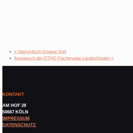
«
Stammtisch Gruppe Süd
Austausch der DTHG-Fachgruppe Landestheater
»
KONTAKT
AM HOF 28
50667 KÖLN
IMPRESSUM
DATENSCHUTZ