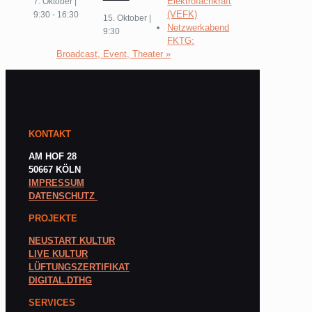
Elektrofachkraft
7. Oktober |
(VEFK)
9:30
-
16:30
15. Oktober |
Netzwerkabend
9:30
FKTG:
Broadcast, Event, Theater
»
KONTAKT
AM HOF 28
50667 KÖLN
IMPRESSUM
DATENSCHUTZ
PROJEKTE
NEUSTART KULTUR
LIVE KULTUR
LÜFTUNGSZERTIFIKAT
DIGITAL.DTHG
SERVICES