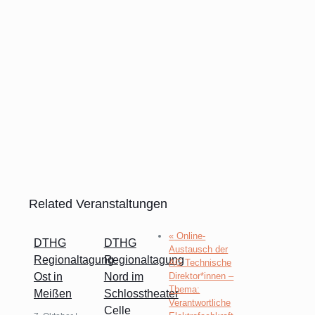
Related Veranstaltungen
«
Online-
DTHG
DTHG
Austausch der
Regionaltagung
Regionaltagung
AG Technische
Direktor*innen –
Ost in
Nord im
Thema:
Meißen
Schlosstheater
Verantwortliche
Celle