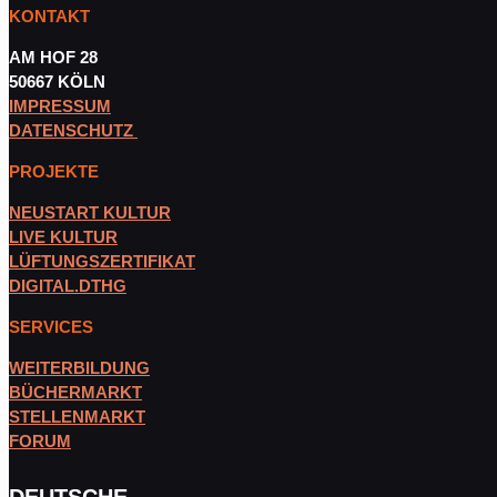
KONTAKT
AM HOF 28
50667 KÖLN
IMPRESSUM
DATENSCHUTZ
PROJEKTE
NEUSTART KULTUR
LIVE KULTUR
LÜFTUNGSZERTIFIKAT
DIGITAL.DTHG
SERVICES
WEITERBILDUNG
BÜCHERMARKT
STELLENMARKT
FORUM