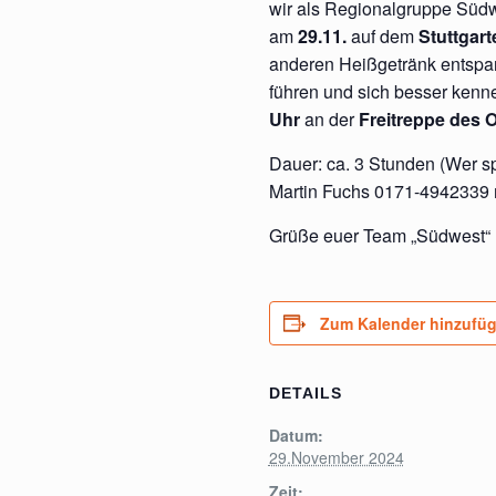
wir als Regionalgruppe Südw
am
29.11.
auf dem
Stuttgar
anderen Heißgetränk entspa
führen und sich besser kenn
Uhr
an der
Freitreppe des
Dauer: ca. 3 Stunden (Wer s
Martin Fuchs 0171-4942339
Grüße euer Team „Südwest“
Zum Kalender hinzufü
DETAILS
Datum:
29.November 2024
Zeit: