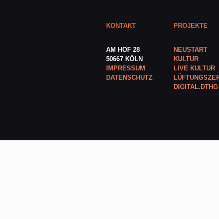
KONTAKT
PROJEKTE
AM HOF 28
NEUSTART
50667 KÖLN
KULTUR
IMPRESSUM
LIVE KULTUR
DATENSCHUTZ
LÜFTUNGSZER
DIGITAL.DTHG