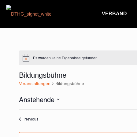
VERBAND
Es wurden keine Ergebnisse gefunden.
Hinweis
Bildungsbühne
Veranstaltungen
Bildungsbühne
Anstehende
Select
List
date.
Veranstaltungen
Previous
of