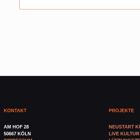
events
in
Photo
View
KONTAKT
PROJEKTE
AM HOF 28
NEUSTART K
50667 KÖLN
LIVE KULTUR