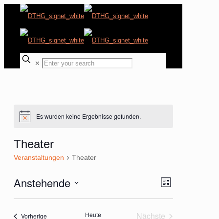
✕
Es wurden keine Ergebnisse gefunden.
Hinweis
Theater
Veranstaltungen
Theater
Anstehende
Ansichten-
Veranstaltung
Liste
Ansichten-
Navigation
Datum
Navigation
wählen.
Heute
Nächste
Veranstaltungen
Vorherige