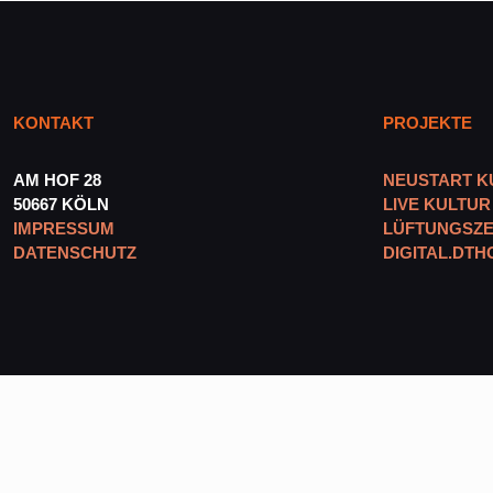
KONTAKT
PROJEKTE
AM HOF 28
NEUSTART K
50667 KÖLN
LIVE KULTUR
IMPRESSUM
LÜFTUNGSZE
DATENSCHUTZ
DIGITAL.DTH