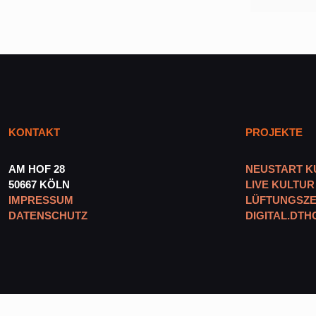
KONTAKT
PROJEKTE
AM HOF 28
NEUSTART K
50667 KÖLN
LIVE KULTUR
IMPRESSUM
LÜFTUNGSZE
DATENSCHUTZ
DIGITAL.DTH