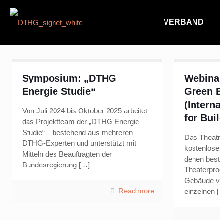
VERBAND
Symposium: „DTHG
Webinar
Energie Studie“
Green 
(Intern
Von Juli 2024 bis Oktober 2025 arbeitet
for Bui
das Projektteam der „DTHG Energie
Studie“ – bestehend aus mehreren
Das Theatr
DTHG-Experten und unterstützt mit
kostenlose
Mitteln des Beauftragten der
denen best
Bundesregierung
[…]
Theaterpro
Gebäude ve
Read more
einzelnen
[