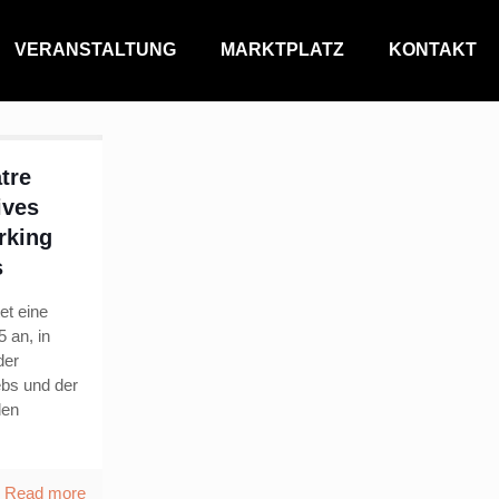
VERANSTALTUNG
MARKTPLATZ
KONTAKT
tre
ives
rking
s
et eine
 an, in
der
ebs und der
den
Read more