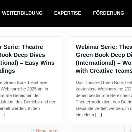
WEITERBILDUNG
EXPERTISE
FÖRDERUNG
 Serie: Theatre
Webinar Serie: Thea
Book Deep Dives
Green Book Deep D
ational) – Easy Wins
(International) – Wo
ldings
with Creative Team
e Green Book bietet eine
Das Theatre Green Book biet
 Webinarreihe 2025 an, in
kostenlose Webinarreihe 2025
immte Bereichen der
denen bestimmte Bereichen 
duktion, des Betriebs und der
Theaterproduktion, des Betri
rtieft werden. In den
Gebäude vertieft werden. In 
…]
einzelnen
[…]
Read more