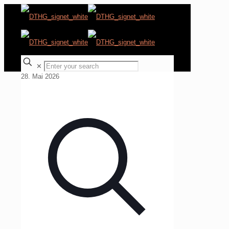
✕
28. Mai 2026