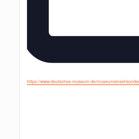
Website
https://www.deutsches-museum.de/museumsinsel/sondera