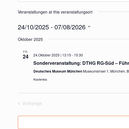
Veranstaltungen at this veranstaltungsort
24/10/2025
 - 
07/08/2026
Datum
Oktober 2025
wählen.
FR.
24.Oktober 2025 | 13:15
-
15:30
24
Sonderveranstaltung: DTHG RG-Süd – Führu
Deutsches Museum München
Museumsinsel 1, München, 
Kostenlos
Vorherige
Veranstaltungen