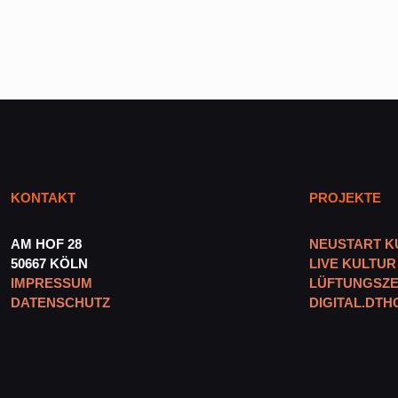
KONTAKT
PROJEKTE
AM HOF 28
NEUSTART K
50667 KÖLN
LIVE KULTUR
IMPRESSUM
LÜFTUNGSZE
DATENSCHUTZ
DIGITAL.DTH