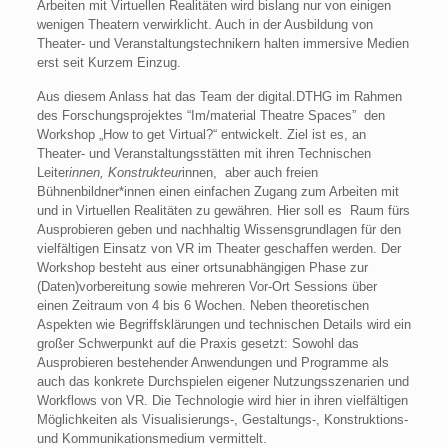
Arbeiten mit Virtuellen Realitäten wird bislang nur von einigen
wenigen Theatern verwirklicht. Auch in der Ausbildung von
Theater- und Veranstaltungstechnikern halten immersive Medien
erst seit Kurzem Einzug.
Aus diesem Anlass hat das Team der digital.DTHG im Rahmen
des Forschungsprojektes “Im/material Theatre Spaces” den
Workshop „How to get Virtual?“ entwickelt. Ziel ist es, an
Theater- und Veranstaltungsstätten mit ihren Technischen
Leiter
innen, Konstrukteur
innen, aber auch freien
Bühnenbildner*innen einen einfachen Zugang zum Arbeiten mit
und in Virtuellen Realitäten zu gewähren. Hier soll es Raum fürs
Ausprobieren geben und nachhaltig Wissensgrundlagen für den
vielfältigen Einsatz von VR im Theater geschaffen werden. Der
Workshop besteht aus einer ortsunabhängigen Phase zur
(Daten)vorbereitung sowie mehreren Vor-Ort Sessions über
einen Zeitraum von 4 bis 6 Wochen. Neben theoretischen
Aspekten wie Begriffsklärungen und technischen Details wird ein
großer Schwerpunkt auf die Praxis gesetzt: Sowohl das
Ausprobieren bestehender Anwendungen und Programme als
auch das konkrete Durchspielen eigener Nutzungsszenarien und
Workflows von VR. Die Technologie wird hier in ihren vielfältigen
Möglichkeiten als Visualisierungs-, Gestaltungs-, Konstruktions-
und Kommunikationsmedium vermittelt.