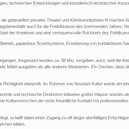
ngen, technischen Entwicklungen und künstlerisch-technischen Konze
die gebeutelten privaten Theater und Kleinkunstbühnen fit machen fü
gebenenfalls auch für die Freiluftsaison des kommenden Jahres. Ne
Start der Kreativen und eine vertrauensvolle Rückkehr des Publikums i
trieb, papierlose Ticketsysteme, Erweiterung von kontaktlosen Sani
gangen. Insgesamt wurden ca. 38 Mio. vergeben, auch, weil die Ant
Mittel ausgeben als alle anderen Ministerien. Ein Zeichen, dass d
le Richtigkeit überprüft. Im Rahmen von Neustart Kultur wurde ein e
echnik und technische Direktoren teilweise großer Häuser wurden als
iele Kulturmenschen der erste freundliche Kontakt mit professionel
iegt, schafft dabei einen Zugang zu oft längst überfälligen Ertüchti
ichen bilden.