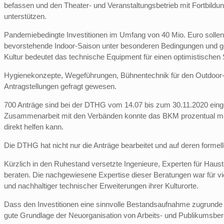
befassen und den Theater- und Veranstaltungsbetrieb mit Fortbildu
unterstützen.
Pandemiebedingte Investitionen im Umfang von 40 Mio. Euro sollen 
bevorstehende Indoor-Saison unter besonderen Bedingungen und ge
Kultur bedeutet das technische Equipment für einen optimistischen 
Hygienekonzepte, Wegeführungen, Bühnentechnik für den Outdoor-Be
Antragstellungen gefragt gewesen.
700 Anträge sind bei der DTHG vom 14.07 bis zum 30.11.2020 einge
Zusammenarbeit mit den Verbänden konnte das BKM prozentual mehr 
direkt helfen kann.
Die DTHG hat nicht nur die Anträge bearbeitet und auf deren formel
Kürzlich in den Ruhestand versetzte Ingenieure, Experten für Haust
beraten. Die nachgewiesene Expertise dieser Beratungen war für v
und nachhaltiger technischer Erweiterungen ihrer Kulturorte.
Dass den Investitionen eine sinnvolle Bestandsaufnahme zugrunde l
gute Grundlage der Neuorganisation von Arbeits- und Publikumsbere