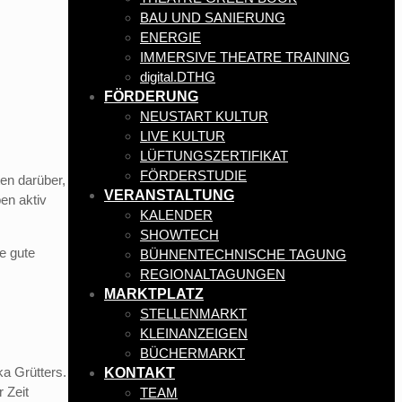
BAU UND SANIERUNG
ENERGIE
IMMERSIVE THEATRE TRAINING
digital.DTHG
FÖRDERUNG
NEUSTART KULTUR
LIVE KULTUR
LÜFTUNGSZERTIFIKAT
FÖRDERSTUDIE
en darüber,
VERANSTALTUNG
en aktiv
KALENDER
SHOWTECH
ne gute
BÜHNENTECHNISCHE TAGUNG
REGIONALTAGUNGEN
MARKTPLATZ
STELLENMARKT
KLEINANZEIGEN
BÜCHERMARKT
ka Grütters.
KONTAKT
 Zeit
TEAM