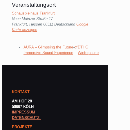
Veranstaltungsort
Schauspielhaus Frankfurt
Neue Mainzer Straße 17
Frankfurt
,
Hessen
60311
Deutschland
Google
Karte anzeigen
AURA – Glimpsing the Future of
DTHG
Immersive Sound Experience
Winterpause
KONTAKT
AM HOF 28
50667 KÖLN
IMPRESSUM
DATENSCHUTZ
PROJEKTE