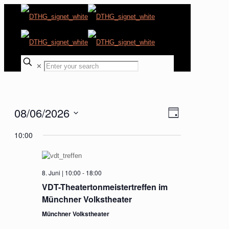
✕
08/06/2026
Ansichten-
Veranstaltung
Tag
Ansichten-
Navigation
Datum
Navigation
10:00
wählen.
8. Juni | 10:00
-
18:00
VDT-Theatertonmeistertreffen im
Münchner Volkstheater
Münchner Volkstheater