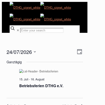
✕
24/07/2026
Ansichten-
Veranstaltung
Tag
Ansichten-
Navigation
Datum
Navigation
Ganztägig
wählen.
15. Juli
-
16. August
Betriebsferien DTHG e.V.