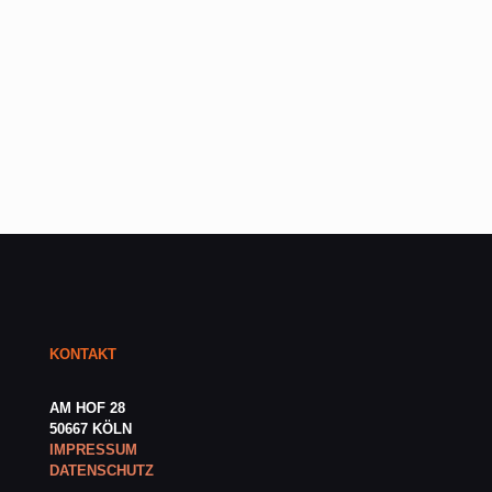
View
KONTAKT
AM HOF 28
50667 KÖLN
IMPRESSUM
DATENSCHUTZ