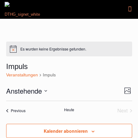
Es wurden keine Ergebnisse gefunden.
Hinweis
Impuls
Veranstaltungen
Impuls
Anstehende
Ansic
Veran
Photo
Ansic
Navig
Select
Navig
List
date.
Heute
Next
Veranstaltungen
of
Previous
Verans
events
in
Kalender abonnieren
Photo