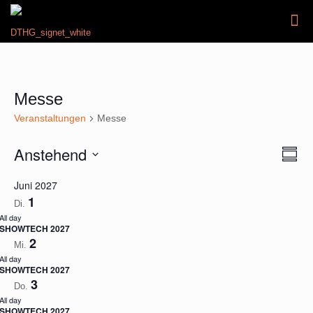
Messe
Veranstaltungen
Messe
Anstehend
Ansic
Veran
Summa
Ansic
Navig
Select
Navig
Juni 2027
date.
1
Di.
All day
SHOWTECH 2027
2
Mi.
All day
SHOWTECH 2027
3
Do.
All day
SHOWTECH 2027