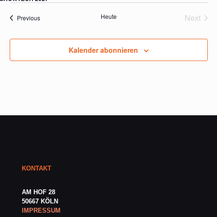
Heute
Next
Veranstaltungen
Previous
Verans
Kalender abonnieren
KONTAKT
AM HOF 28
50667 KÖLN
IMPRESSUM