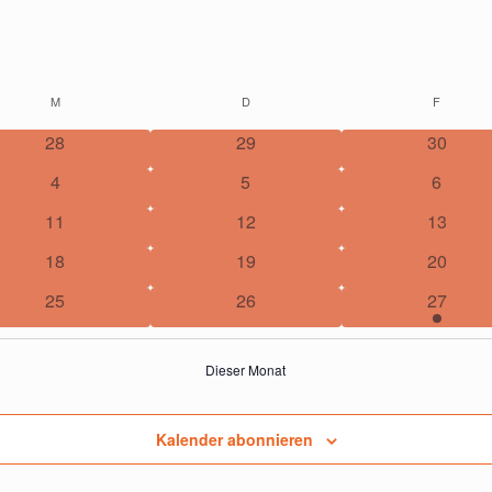
M
MITTWOCH
D
DONNERSTAG
F
FREITA
28
29
30
4
5
6
11
12
13
18
19
20
25
26
27
Dieser Monat
Kalender abonnieren