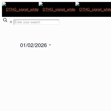
✕
01/02/2026
Datum
Kalender
wählen.
von
Veranstaltungen