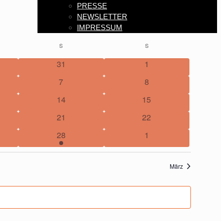
PRESSE
NEWSLETTER
IMPRESSUM
G
S
SAMSTAG
S
SONNTAG
31
1
7
8
14
15
21
22
28
1
März