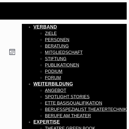
VERBAND
ZIELE
PERSONEN
BERATUNG
Veranstaltung
Ansichten-
MITGLIEDSCHAFT
Monat
Ansichten-
STIFTUNG
Navigation
Navigation
PUBLIKATIONEN
PODIUM
FORUM
WEITERBILDUNG
ANGEBOT
SPOTLIGHT STORIES
ETTE BASISQUALIFIKATION
BERUFSSPEZIALIST THEATERTECHNIK
BERUFE AM THEATER
EXPERTISE
THEATRE GREEN BOOK