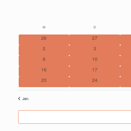
M
MONTAG
D
DIENSTAG
26
27
2
3
9
10
16
17
23
24
Jan.