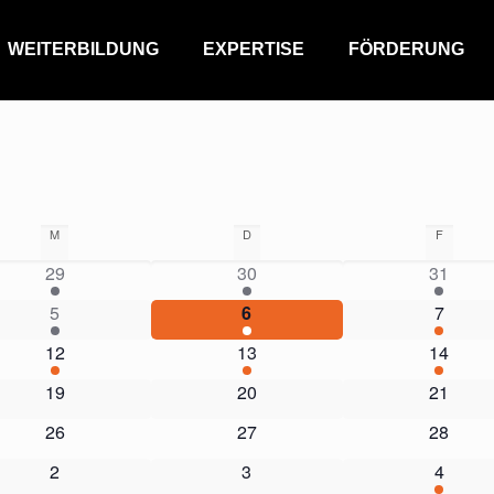
WEITERBILDUNG
EXPERTISE
FÖRDERUNG
M
MITTWOCH
D
DONNERSTAG
F
FREITA
29
30
31
5
6
7
12
13
14
19
20
21
26
27
28
2
3
4