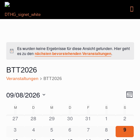
Es wurden keine Ergebnisse für diese Ansicht gefunden. Hier geht
Hinweis
es zu den
nächsten bevorstehenden Veranstaltungen
.
BTT2026
Veranstaltungen
BTT2026
09/08/2026
Ansic
Veran
Monat
Ansic
Navig
Datum
Navig
Kalender
M
MONTAG
D
DIENSTAG
M
MITTWOCH
D
DONNERSTAG
F
FREITAG
S
SAMSTAG
S
SONNT
wählen.
von
27
28
29
30
31
1
2
Veranstaltungen
3
4
5
6
7
8
9