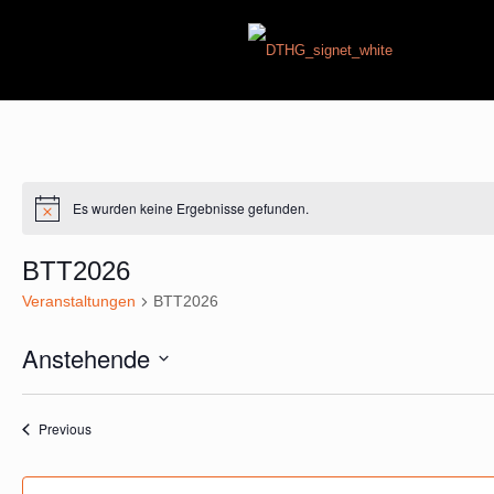
Es wurden keine Ergebnisse gefunden.
Hinweis
BTT2026
Veranstaltungen
BTT2026
Anstehende
Select
List
date.
Veranstaltungen
of
Previous
events
in