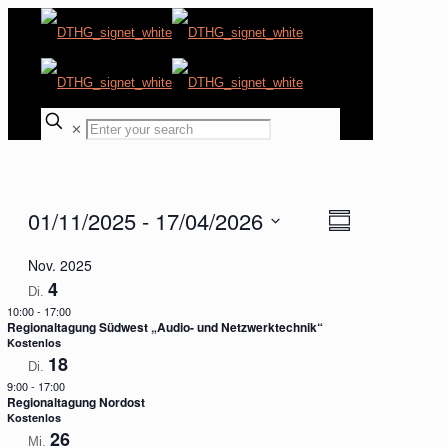
✕
01/11/2025
 - 
17/04/2026
Ansichten-
Veranstaltung
Summary
Ansichten-
Navigation
Select
Navigation
Nov. 2025
date.
4
Di.
10:00
-
17:00
Regionaltagung Südwest „Audio- und Netzwerktechnik“
Kostenlos
18
Di.
9:00
-
17:00
Regionaltagung Nordost
Kostenlos
26
Mi.