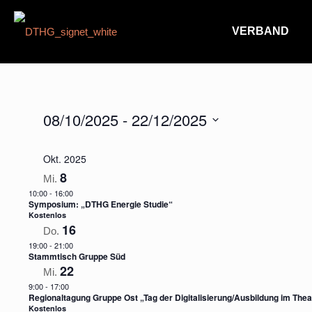
VERBAND
08/10/2025
 - 
22/12/2025
Select
date.
Okt. 2025
8
Mi.
10:00
-
16:00
Symposium: „DTHG Energie Studie“
Kostenlos
16
Do.
19:00
-
21:00
Stammtisch Gruppe Süd
22
Mi.
9:00
-
17:00
Regionaltagung Gruppe Ost „Tag der Digitalisierung/Ausbildung im Thea
Kostenlos