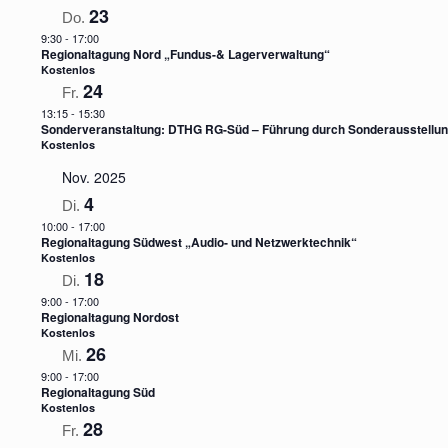
23
Do.
9:30
-
17:00
Regionaltagung Nord „Fundus-& Lagerverwaltung“
Kostenlos
24
Fr.
13:15
-
15:30
Sonderveranstaltung: DTHG RG-Süd – Führung durch Sonderausstellung
Kostenlos
Nov. 2025
4
Di.
10:00
-
17:00
Regionaltagung Südwest „Audio- und Netzwerktechnik“
Kostenlos
18
Di.
9:00
-
17:00
Regionaltagung Nordost
Kostenlos
26
Mi.
9:00
-
17:00
Regionaltagung Süd
Kostenlos
28
Fr.