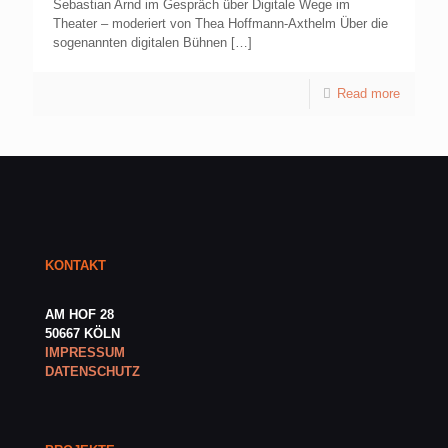
Sebastian Arnd im Gespräch über Digitale Wege im
Theater – moderiert von Thea Hoffmann-Axthelm Über die
sogenannten digitalen Bühnen
[…]
Read more
KONTAKT
AM HOF 28
50667 KÖLN
IMPRESSUM
DATENSCHUTZ