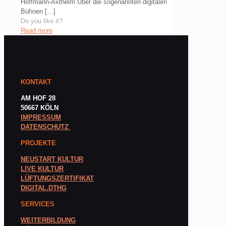
Hoffmann-Axthelm Über die sogenannten digitalen
Bühnen
[…]
Do you like it?
Read more
KONTAKT
AM HOF 28
50667 KÖLN
IMPRESSUM
DATENSCHUTZ
PROJEKTE
NEUSTART KULTUR
LIVE KULTUR
LÜFTUNGSZERTIFIKAT
DIGITAL.DTHG
SERVICES
WEITERBILDUNG