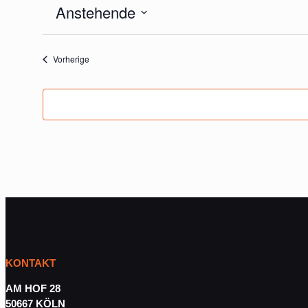
Anstehende
Datum
wählen.
Veranstaltungen
Vorherige
KONTAKT
AM HOF 28
50667 KÖLN