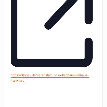
Website
https://dthgev.de/veranstaltungsort/schauspielhaus-
frankfurt/