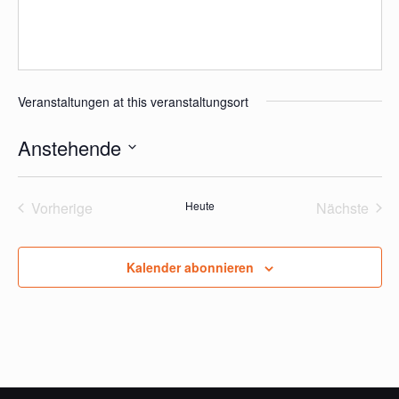
Veranstaltungen at this veranstaltungsort
Anstehende
Datum
wählen.
Vorherige
Heute
Nächste
Veranstaltungen
Veransta
Kalender abonnieren