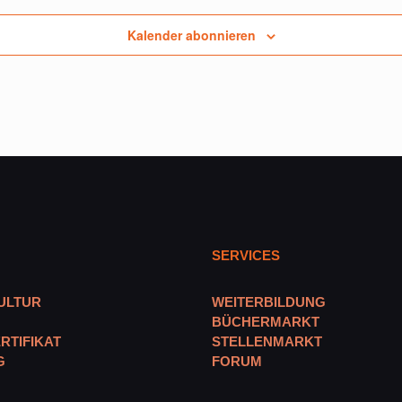
Kalender abonnieren
SERVICES
ULTUR
WEITERBILDUNG
BÜCHERMARKT
RTIFIKAT
STELLENMARKT
G
FORUM