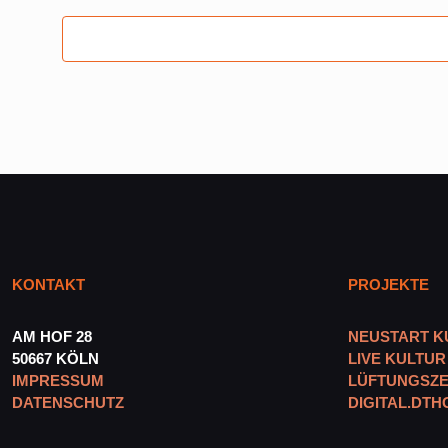
KONTAKT
PROJEKTE
AM HOF 28
NEUSTART K
50667 KÖLN
LIVE KULTUR
IMPRESSUM
LÜFTUNGSZE
DATENSCHUTZ
DIGITAL.DTH