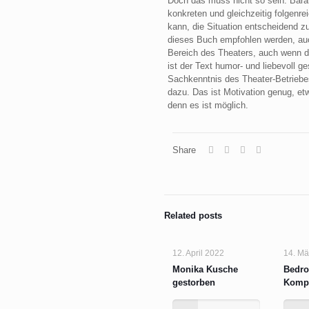
Doch das muss nicht so sein. Baran
konkreten und gleichzeitig folgenr
kann, die Situation entscheidend z
dieses Buch empfohlen werden, auc
Bereich des Theaters, auch wenn de
ist der Text humor- und liebevoll g
Sachkenntnis des Theater-Betriebes 
dazu. Das ist Motivation genug, e
denn es ist möglich.
Share
Related posts
12. April 2022
14. Mä
Monika Kusche
Bedro
gestorben
Kompl