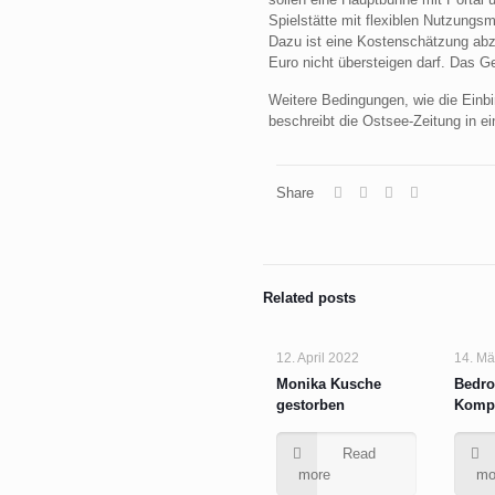
Spielstätte mit flexiblen Nutzungs
Dazu ist eine Kostenschätzung abzu
Euro nicht übersteigen darf. Das Ge
Weitere Bedingungen, wie die Einb
beschreibt die Ostsee-Zeitung in ei
Share
Related posts
12. April 2022
14. Mä
Monika Kusche
Bedro
gestorben
Kompl
Read
more
mo