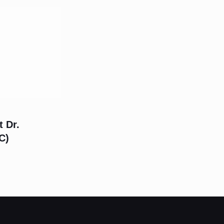
 Dr.
C)