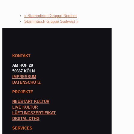
«
Stammtisch Gruppe Nordost
Stammtisch Gruppe Südwest
»
KONTAKT
AM HOF 28
50667 KÖLN
IMPRESSUM
DATENSCHUTZ
PROJEKTE
NEUSTART KULTUR
LIVE KULTUR
LÜFTUNGSZERTIFIKAT
DIGITAL.DTHG
SERVICES