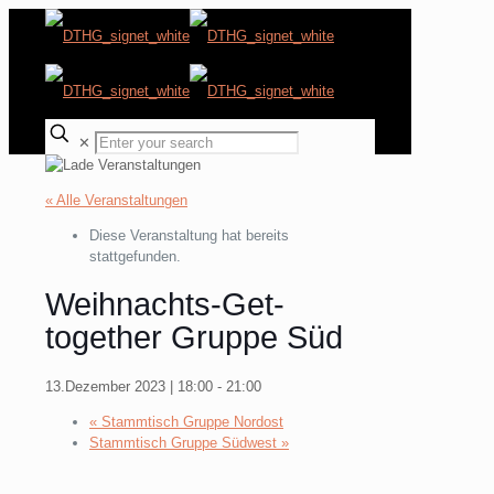
✕
« Alle Veranstaltungen
Diese Veranstaltung hat bereits
stattgefunden.
Weihnachts-Get-
together Gruppe Süd
13.Dezember 2023 | 18:00
-
21:00
«
Stammtisch Gruppe Nordost
Stammtisch Gruppe Südwest
»