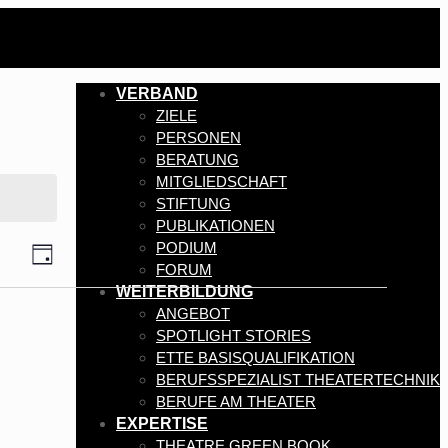
VERBAND
ZIELE
PERSONEN
BERATUNG
MITGLIEDSCHAFT
STIFTUNG
PUBLIKATIONEN
Veranstaltung
PODIUM
Ansichten-
Tag
FORUM
Ansichten-
Navigation
WEITERBILDUNG
Navigation
ANGEBOT
SPOTLIGHT STORIES
ETTE BASISQUALIFIKATION
BERUFSSPEZIALIST THEATERTECHNIK
BERUFE AM THEATER
EXPERTISE
THEATRE GREEN BOOK