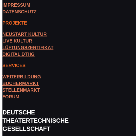
IMPRESSUM
DATENSCHUTZ
PROJEKTE
NEUSTART KULTUR
LIVE KULTUR
LÜFTUNGSZERTIFIKAT
DIGITAL.DTHG
SERVICES
WEITERBILDUNG
BÜCHERMARKT
STELLENMARKT
FORUM
DEUTSCHE
THEATERTECHNISCHE
GESELLSCHAFT