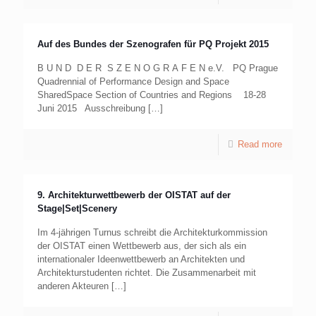
Auf des Bundes der Szenografen für PQ Projekt 2015
B U N D D E R S Z E N O G R A F E N e.V. PQ Prague
Quadrennial of Performance Design and Space
SharedSpace Section of Countries and Regions 18-28
Juni 2015 Ausschreibung
[…]
Read more
9. Architekturwettbewerb der OISTAT auf der
Stage|Set|Scenery
Im 4-jährigen Turnus schreibt die Architekturkommission
der OISTAT einen Wettbewerb aus, der sich als ein
internationaler Ideenwettbewerb an Architekten und
Architekturstudenten richtet. Die Zusammenarbeit mit
anderen Akteuren
[…]